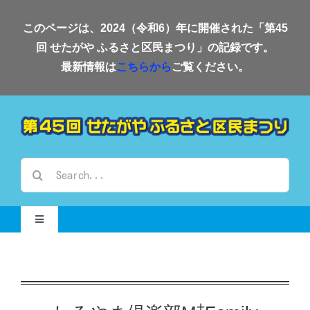
Skip
このページは、2024（令和6）年に開催された「第45
to
回 せたがや ふるさと区民まつり」の記録です。
content
最新情報は
こちらから
ご覧ください。
検
索
…
Toggle
Navigation
Home-2024-
会場案内
+