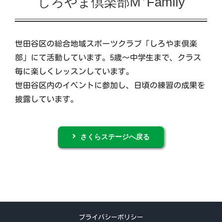
しろやま倶楽部M
Family
イベント
世田谷区の総合地域スポーツクラブ「しろやま倶楽
部」にて活動しています。5歳～中学生まで、クラス
交流自治体の紹介
毎に楽しくレッスンしています。
世田谷区内のイベントに参加し、日頃の練習の成果を
出店団体の紹介
披露しています。
アクセス
さくらステージへ戻る
実行委員会について
プライバシーポリシー