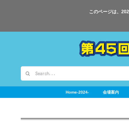
Skip
このページは、20
to
content
検
索
…
Home-2024-
会場案内