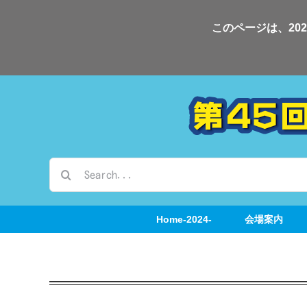
Skip
このページは、20
to
content
検
索
…
Home-2024-
会場案内