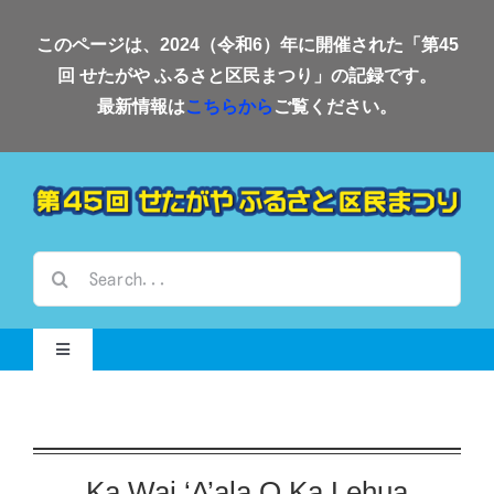
Skip
このページは、2024（令和6）年に開催された「第45
to
回 せたがや ふるさと区民まつり」の記録です。
content
最新情報は
こちらから
ご覧ください。
検
索
…
Toggle
Navigation
Home-2024-
会場案内
Ka Wai ‘A’ala O Ka Lehua