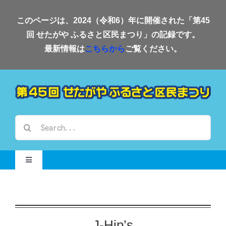
Skip
このページは、2024（令和6）年に開催された「第45
to
回 せたがや ふるさと区民まつり」の記録です。
content
最新情報は
こちらから
ご覧ください。
検
索
…
Toggle
Navigation
Home-2024-
会場案内
J-Hip’s