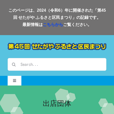
Skip
このページは、2024（令和6）年に開催された「第45
to
回 せたがや ふるさと区民まつり」の記録です。
content
最新情報は
こちらから
ご覧ください。
検
索
…
Toggle
Navigation
Home-2024-
出店団体
会場案内