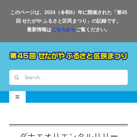
Skip
このページは、2024（令和6）年に開催された「第45
to
回 せたがや ふるさと区民まつり」の記録です。
content
最新情報は
こちらから
ご覧ください。
検
索
…
Toggle
Navigation
Home-2024-
会場案内
ダナエオリエンタルリリー