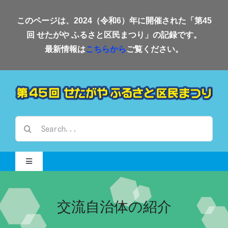
Skip
このページは、2024（令和6）年に開催された「第45
to
回 せたがや ふるさと区民まつり」の記録です。
content
最新情報は
こちらから
ご覧ください。
検
索
…
Toggle
Navigation
Home-2024-
交流自治体の紹介
会場案内