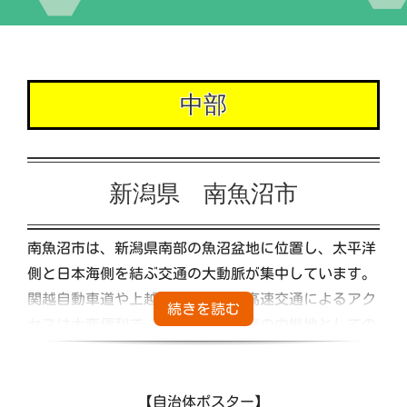
イベント
中部
交流自治体の紹介
出店団体の紹介
新潟県 南魚沼市
アクセス
南魚沼市は、新潟県南部の魚沼盆地に位置し、太平洋
側と日本海側を結ぶ交通の大動脈が集中しています。
実行委員会について
関越自動車道や上越新幹線などの高速交通によるアク
セスは大変便利で、交通および物流の中継地としての
役割を果たしています。
こうしたアクセスの利便性向上に伴い、スキー観光地
として観光産業基盤の充実が進むとともに、通勤・通
【自治体ポスター】