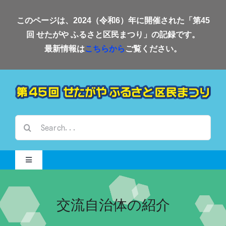
Skip
このページは、2024（令和6）年に開催された「第45
to
回 せたがや ふるさと区民まつり」の記録です。
content
最新情報は
こちらから
ご覧ください。
検
索
…
Toggle
Navigation
Home-2024-
交流自治体の紹介
会場案内