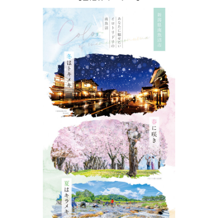
学圏は新潟市近郊はもとより関東圏にまで拡大し、企
業の進出だけでなく、国際大学、北里大学保健衛生専
門学院などが立地されています。
地域ブランドとして全国的に高い評価を受けている南
魚沼産コシヒカリを中心とした農業の振興、新たな起
業への支援と優良企業の誘致をさらに進め、若者が定
住し安心して働けるまちづくりを行っています。